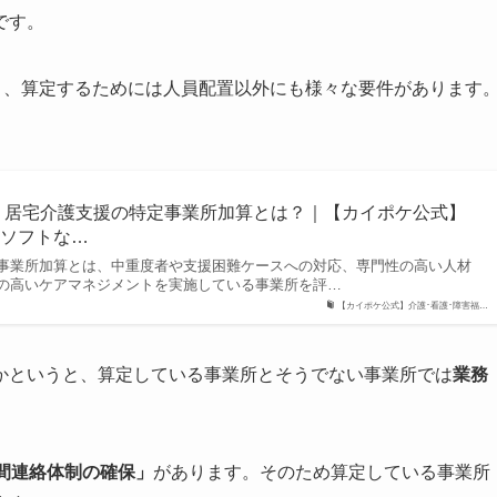
です。
り、算定するためには人員配置以外にも様々な要件があります
応】居宅介護支援の特定事業所加算とは？｜【カイポケ公式】
のソフトな…
事業所加算とは、中重度者や支援困難ケースへの対応、専門性の高い人材
の高いケアマネジメントを実施している事業所を評…
【カイポケ公式】介護･看護･障害福…
かというと、算定している事業所とそうでない事業所では
業務
時間連絡体制の確保」
があります。そのため算定している事業所