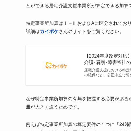
とができる居宅介護支援事業所が算定できる加算
特定事業所加算はⅠ～ⅢおよびAに区分されてお
詳細は
カイポケ
さんのサイトをご覧ください。
【2024年度改定対
介護･看護･障害福祉
居宅介護支援における特定
の確保など、公正中立で質
なぜ特定事業所加算の有無を把握する必要がある
量
が大きく違うためです。
例えば特定事業所加算の算定要件の１つに
「24