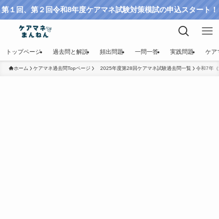
第１回、第２回令和8年度ケアマネ試験対策模試の申込スタート！
トップページ
過去問と解説
頻出問題
一問一答
実践問題
ケア
ホーム
ケアマネ過去問Topページ
2025年度第28回ケアマネ試験過去問一覧
令和7年（