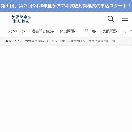
第１回、第２回令和8年度ケアマネ試験対策模試の申込スタート！
トップページ
過去問と解説
頻出問題
一問一答
実践問題
ケア
ホーム
ケアマネ過去問Topページ
2025年度第28回ケアマネ試験過去問一覧