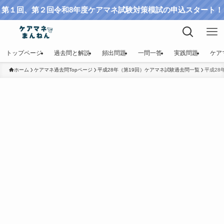
第１回、第２回令和8年度ケアマネ試験対策模試の申込スタート！
トップページ
過去問と解説
頻出問題
一問一答
実践問題
ケア
ホーム
ケアマネ過去問Topページ
平成28年（第19回）ケアマネ試験過去問一覧
平成28