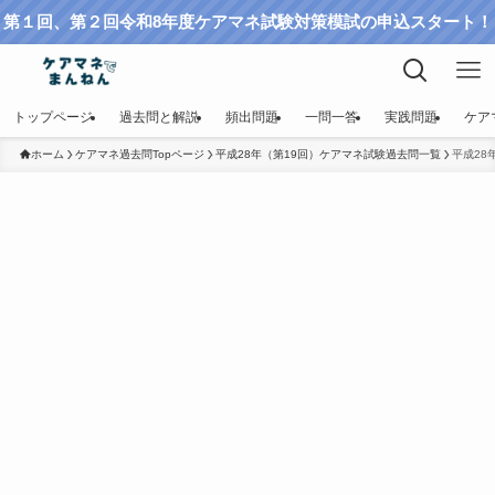
第１回、第２回令和8年度ケアマネ試験対策模試の申込スタート！
トップページ
過去問と解説
頻出問題
一問一答
実践問題
ケア
ホーム
ケアマネ過去問Topページ
平成28年（第19回）ケアマネ試験過去問一覧
平成28