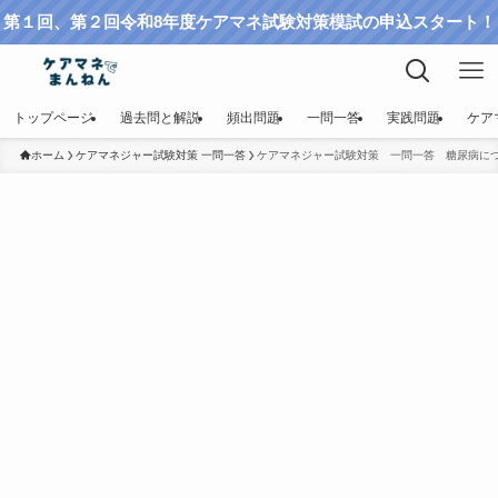
第１回、第２回令和8年度ケアマネ試験対策模試の申込スタート！
トップページ
過去問と解説
頻出問題
一問一答
実践問題
ケア
ホーム
ケアマネジャー試験対策 一問一答
ケアマネジャー試験対策 一問一答 糖尿病に