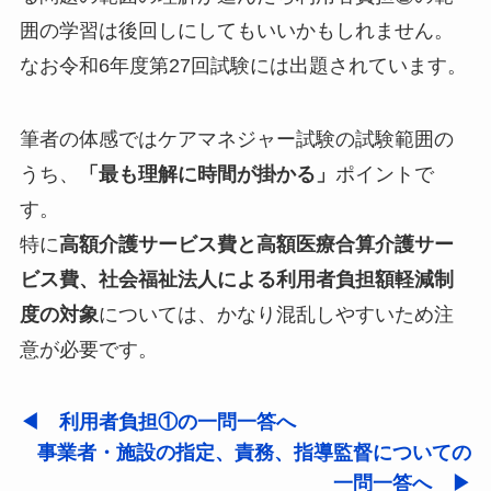
囲の学習は後回しにしてもいいかもしれません。
なお令和6年度第27回試験には出題されています。
筆者の体感ではケアマネジャー試験の試験範囲の
うち、
「最も理解に時間が掛かる」
ポイントで
す。
特に
高額介護サービス費と高額医療合算介護サー
ビス費、社会福祉法人による利用者負担額軽減制
度の対象
については、かなり混乱しやすいため注
意が必要です。
◀ 利用者負担①の一問一答へ
事業者・施設の指定、責務、指導監督についての
一問一答へ ▶