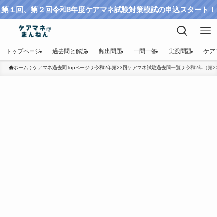
第１回、第２回令和8年度ケアマネ試験対策模試の申込スタート！
トップページ
過去問と解説
頻出問題
一問一答
実践問題
ケア
ホーム
ケアマネ過去問Topページ
令和2年第23回ケアマネ試験過去問一覧
令和2年（第2