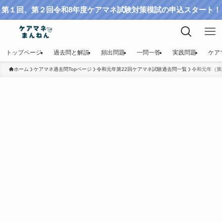
第１回、第２回令和8年度ケアマネ試験対策模試の申込スタート！
トップページ
過去問と解説
頻出問題
一問一答
実践問題
ケア
ホーム
ケアマネ過去問Topページ
令和元年第22回ケアマネ試験過去問一覧
令和元年（第