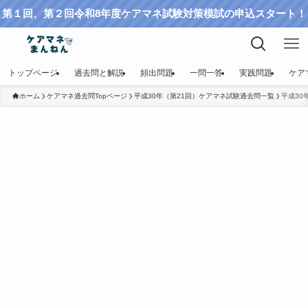
第１回、第２回令和8年度ケアマネ試験対策模試の申込スタート！
トップページ
過去問と解説
頻出問題
一問一答
実践問題
ケア
ホーム
ケアマネ過去問Topページ
平成30年（第21回）ケアマネ試験過去問一覧
平成30