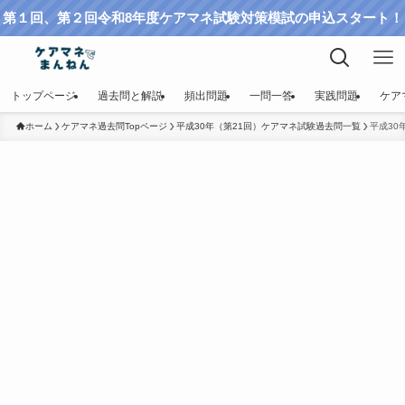
第１回、第２回令和8年度ケアマネ試験対策模試の申込スタート！
トップページ
過去問と解説
頻出問題
一問一答
実践問題
ケア
ホーム
ケアマネ過去問Topページ
平成30年（第21回）ケアマネ試験過去問一覧
平成30