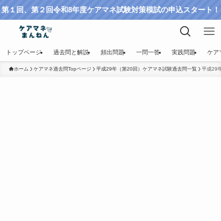
第１回、第２回令和8年度ケアマネ試験対策模試の申込スタート！
トップページ
過去問と解説
頻出問題
一問一答
実践問題
ケア
ホーム
ケアマネ過去問Topページ
平成29年（第20回）ケアマネ試験過去問一覧
平成29