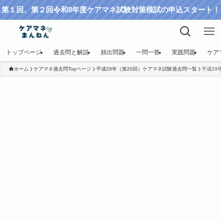
第１回、第２回令和8年度ケアマネ試験対策模試の申込スタート！
トップページ
過去問と解説
頻出問題
一問一答
実践問題
ケア
ホーム
ケアマネ過去問Topページ
平成29年（第20回）ケアマネ試験過去問一覧
平成29