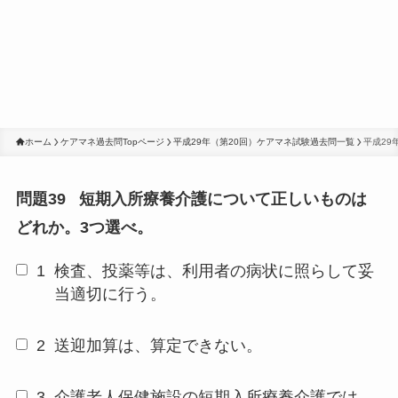
ホーム
ケアマネ過去問Topページ
平成29年（第20回）ケアマネ試験過去問一覧
平成29
問題39
短期入所療養介護について正しいものは
どれか。3つ選べ。
1
検査、投薬等は、利用者の病状に照らして妥
当適切に行う。
2
送迎加算は、算定できない。
3
介護老人保健施設の短期入所療養介護では、