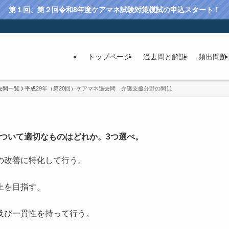
第１回、第２回令和8年度ケアマネ試験対策模試の申込スタート！
トップページ
過去問と解説
頻出問題
去問一覧
平成29年（第20回）ケアマネ過去問 介護支援分野の問11
ついて適切なものはどれか。3つ選べ。
の改善に特化して行う。
上を目指す。
及び一貫性を持って行う。