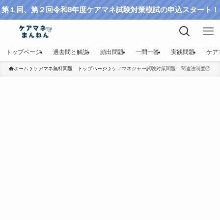
第１回、第２回令和8年度ケアマネ試験対策模試の申込スタート！
トップページ
過去問と解説
頻出問題
一問一答
実践問題
ケア
ホーム
ケアマネ無料問題 トップページ
ケアマネジャー試験対策問題 関連法制度②