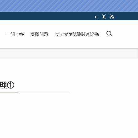
一問一答
実践問題
ケアマネ試験関連記事
理①