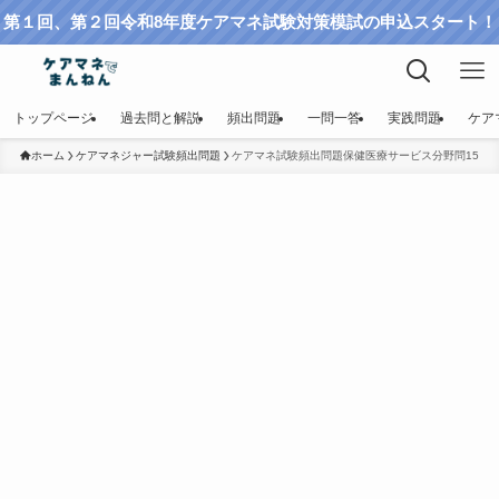
第１回、第２回令和8年度ケアマネ試験対策模試の申込スタート！
トップページ
過去問と解説
頻出問題
一問一答
実践問題
ケア
ホーム
ケアマネジャー試験頻出問題
ケアマネ試験頻出問題保健医療サービス分野問15